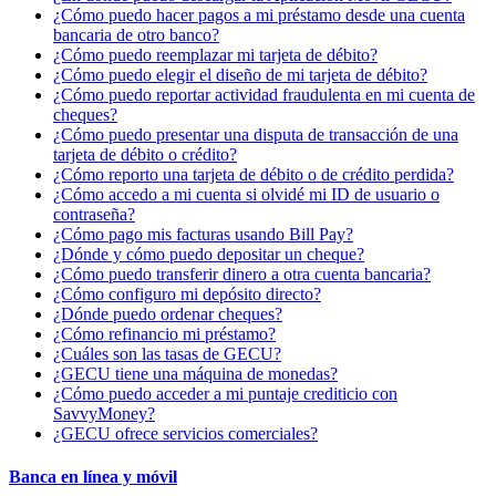
¿Cómo puedo hacer pagos a mi préstamo desde una cuenta
bancaria de otro banco?
¿Cómo puedo reemplazar mi tarjeta de débito?
¿Cómo puedo elegir el diseño de mi tarjeta de débito?
¿Cómo puedo reportar actividad fraudulenta en mi cuenta de
cheques?
¿Cómo puedo presentar una disputa de transacción de una
tarjeta de débito o crédito?
¿Cómo reporto una tarjeta de débito o de crédito perdida?
¿Cómo accedo a mi cuenta si olvidé mi ID de usuario o
contraseña?
¿Cómo pago mis facturas usando Bill Pay?
¿Dónde y cómo puedo depositar un cheque?
¿Cómo puedo transferir dinero a otra cuenta bancaria?
¿Cómo configuro mi depósito directo?
¿Dónde puedo ordenar cheques?
¿Cómo refinancio mi préstamo?
¿Cuáles son las tasas de GECU?
¿GECU tiene una máquina de monedas?
¿Cómo puedo acceder a mi puntaje crediticio con
SavvyMoney?
¿GECU ofrece servicios comerciales?
Banca en línea y móvil