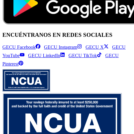
ENCUÉNTRANOS EN REDES SOCIALES
GECU Facebook
GECU Instagram
GECU X
GECU
YouTube
GECU LinkedIn
GECU TikTok
GECU
Pinterest