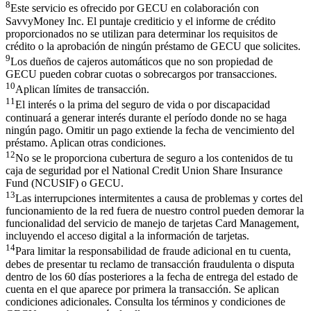
8
Este servicio es ofrecido por GECU en colaboración con
SavvyMoney Inc. El puntaje crediticio y el informe de crédito
proporcionados no se utilizan para determinar los requisitos de
crédito o la aprobación de ningún préstamo de GECU que solicites.
9
Los dueños de cajeros automáticos que no son propiedad de
GECU pueden cobrar cuotas o sobrecargos por transacciones.
10
Aplican límites de transacción.
11
El interés o la prima del seguro de vida o por discapacidad
continuará a generar interés durante el período donde no se haga
ningún pago. Omitir un pago extiende la fecha de vencimiento del
préstamo. Aplican otras condiciones.
12
No se le proporciona cubertura de seguro a los contenidos de tu
caja de seguridad por el National Credit Union Share Insurance
Fund (NCUSIF) o GECU.
13
Las interrupciones intermitentes a causa de problemas y cortes del
funcionamiento de la red fuera de nuestro control pueden demorar la
funcionalidad del servicio de manejo de tarjetas Card Management,
incluyendo el acceso digital a la información de tarjetas.
14
Para limitar la responsabilidad de fraude adicional en tu cuenta,
debes de presentar tu reclamo de transacción fraudulenta o disputa
dentro de los 60 días posteriores a la fecha de entrega del estado de
cuenta en el que aparece por primera la transacción. Se aplican
condiciones adicionales. Consulta los términos y condiciones de