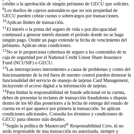
crédito o la aprobación de ningún préstamo de GECU que solicites.
9
Los dueños de cajeros automáticos que no son propiedad de
GECU pueden cobrar cuotas o sobrecargos por transacciones.
10
Aplican límites de transacción.
11
El interés o la prima del seguro de vida o por discapacidad
continuará a generar interés durante el período donde no se haga
ningún pago. Omitir un pago extiende la fecha de vencimiento del
préstamo. Aplican otras condiciones.
12
No se le proporciona cubertura de seguro a los contenidos de tu
caja de seguridad por el National Credit Union Share Insurance
Fund (NCUSIF) o GECU.
13
Las interrupciones intermitentes a causa de problemas y cortes del
funcionamiento de la red fuera de nuestro control pueden demorar la
funcionalidad del servicio de manejo de tarjetas Card Management,
incluyendo el acceso digital a la información de tarjetas.
14
Para limitar la responsabilidad de fraude adicional en tu cuenta,
debes de presentar tu reclamo de transacción fraudulenta o disputa
dentro de los 60 días posteriores a la fecha de entrega del estado de
cuenta en el que aparece por primera la transacción. Se aplican
condiciones adicionales. Consulta los términos y condiciones de
GECU para obtener más detalles.
15
®
Según la política de Mastercard
Responsabilidad Cero, tú no
serás responsable de una transacción no autorizada, siempre y