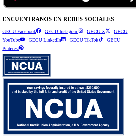
ENCUÉNTRANOS EN REDES SOCIALES
GECU Facebook
GECU Instagram
GECU X
GECU
YouTube
GECU LinkedIn
GECU TikTok
GECU
Pinterest