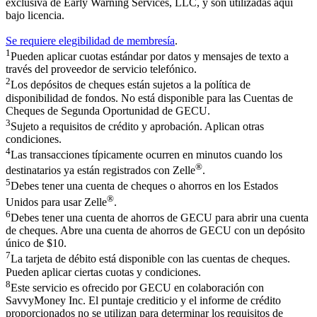
exclusiva de Early Warning Services, LLC, y son utilizadas aquí
bajo licencia.
Se requiere elegibilidad de membresía
.
1
Pueden aplicar cuotas estándar por datos y mensajes de texto a
través del proveedor de servicio telefónico.
2
Los depósitos de cheques están sujetos a la política de
disponibilidad de fondos. No está disponible para las Cuentas de
Cheques de Segunda Oportunidad de GECU.
3
Sujeto a requisitos de crédito y aprobación. Aplican otras
condiciones.
4
Las transacciones típicamente ocurren en minutos cuando los
®
destinatarios ya están registrados con Zelle
.
5
Debes tener una cuenta de cheques o ahorros en los Estados
®
Unidos para usar Zelle
.
6
Debes tener una cuenta de ahorros de GECU para abrir una cuenta
de cheques. Abre una cuenta de ahorros de GECU con un depósito
único de $10.
7
La tarjeta de débito está disponible con las cuentas de cheques.
Pueden aplicar ciertas cuotas y condiciones.
8
Este servicio es ofrecido por GECU en colaboración con
SavvyMoney Inc. El puntaje crediticio y el informe de crédito
proporcionados no se utilizan para determinar los requisitos de