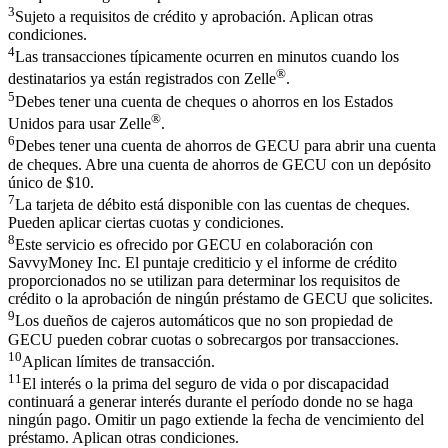
3
Sujeto a requisitos de crédito y aprobación. Aplican otras
condiciones.
4
Las transacciones típicamente ocurren en minutos cuando los
®
destinatarios ya están registrados con Zelle
.
5
Debes tener una cuenta de cheques o ahorros en los Estados
®
Unidos para usar Zelle
.
6
Debes tener una cuenta de ahorros de GECU para abrir una cuenta
de cheques. Abre una cuenta de ahorros de GECU con un depósito
único de $10.
7
La tarjeta de débito está disponible con las cuentas de cheques.
Pueden aplicar ciertas cuotas y condiciones.
8
Este servicio es ofrecido por GECU en colaboración con
SavvyMoney Inc. El puntaje crediticio y el informe de crédito
proporcionados no se utilizan para determinar los requisitos de
crédito o la aprobación de ningún préstamo de GECU que solicites.
9
Los dueños de cajeros automáticos que no son propiedad de
GECU pueden cobrar cuotas o sobrecargos por transacciones.
10
Aplican límites de transacción.
11
El interés o la prima del seguro de vida o por discapacidad
continuará a generar interés durante el período donde no se haga
ningún pago. Omitir un pago extiende la fecha de vencimiento del
préstamo. Aplican otras condiciones.