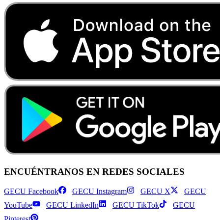
ENCUÉNTRANOS EN REDES SOCIALES
GECU Facebook
GECU Instagram
GECU X
GECU
YouTube
GECU LinkedIn
GECU TikTok
GECU
Pinterest