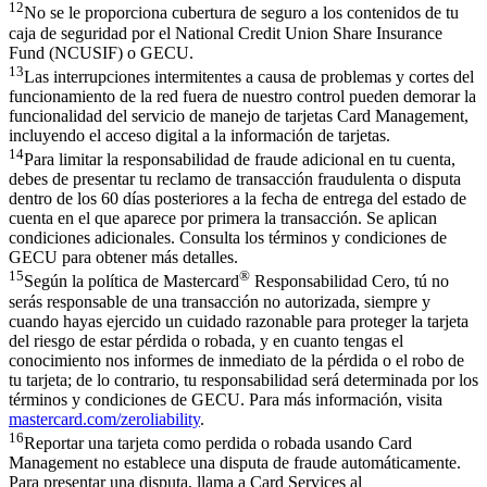
12
No se le proporciona cubertura de seguro a los contenidos de tu
caja de seguridad por el National Credit Union Share Insurance
Fund (NCUSIF) o GECU.
13
Las interrupciones intermitentes a causa de problemas y cortes del
funcionamiento de la red fuera de nuestro control pueden demorar la
funcionalidad del servicio de manejo de tarjetas Card Management,
incluyendo el acceso digital a la información de tarjetas.
14
Para limitar la responsabilidad de fraude adicional en tu cuenta,
debes de presentar tu reclamo de transacción fraudulenta o disputa
dentro de los 60 días posteriores a la fecha de entrega del estado de
cuenta en el que aparece por primera la transacción. Se aplican
condiciones adicionales. Consulta los términos y condiciones de
GECU para obtener más detalles.
15
®
Según la política de Mastercard
Responsabilidad Cero, tú no
serás responsable de una transacción no autorizada, siempre y
cuando hayas ejercido un cuidado razonable para proteger la tarjeta
del riesgo de estar pérdida o robada, y en cuanto tengas el
conocimiento nos informes de inmediato de la pérdida o el robo de
tu tarjeta; de lo contrario, tu responsabilidad será determinada por los
términos y condiciones de GECU. Para más información, visita
mastercard.com/zeroliability
.
16
Reportar una tarjeta como perdida o robada usando Card
Management no establece una disputa de fraude automáticamente.
Para presentar una disputa, llama a Card Services al