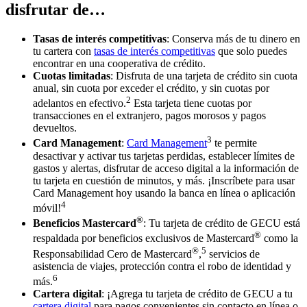
disfrutar de…
Tasas de interés competitivas
: Conserva más de tu dinero en
tu cartera con
tasas de interés competitivas
que solo puedes
encontrar en una cooperativa de crédito.
Cuotas limitadas
: Disfruta de una tarjeta de crédito sin cuota
anual, sin cuota por exceder el crédito, y sin cuotas por
2
adelantos en efectivo.
Esta tarjeta tiene cuotas por
transacciones en el extranjero, pagos morosos y pagos
devueltos.
3
Card Management
:
Card Management
te permite
desactivar y activar tus tarjetas perdidas, establecer límites de
gastos y alertas, disfrutar de acceso digital a la información de
tu tarjeta en cuestión de minutos, y más. ¡Inscríbete para usar
Card Management hoy usando la banca en línea o aplicación
4
móvil!
®
Beneficios Mastercard
: Tu tarjeta de crédito de GECU está
®
respaldada por beneficios exclusivos de Mastercard
como la
®
5
Responsabilidad Cero de Mastercard
,
servicios de
asistencia de viajes, protección contra el robo de identidad y
6
más.
Cartera digital
: ¡Agrega tu tarjeta de crédito de GECU a tu
cartera digital
para pagos convenientes sin contacto en línea o